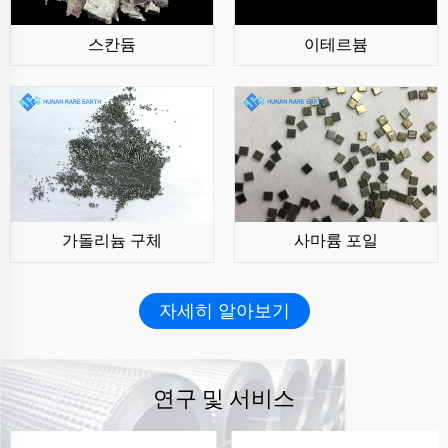
스칸듐
이테르븀
가돌리늄 구체
사마륨 포일
자세히 알아보기
연구 및 서비스