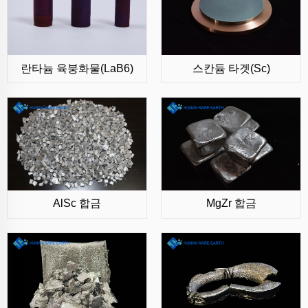
란타늄 육붕화물(LaB6)
스칸듐 타겟(Sc)
AlSc 합금
MgZr 합금