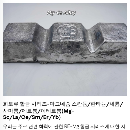
희토류 합금 시리즈-마그네슘 스칸듐/란타늄/세륨/
사마륨/에르븀/이테르븀(Mg-
Sc/La/Ce/Sm/Er/Yb)
우리는 주로 관련 화학에 관한 RE-Mg 합금 시리즈에 대한 지