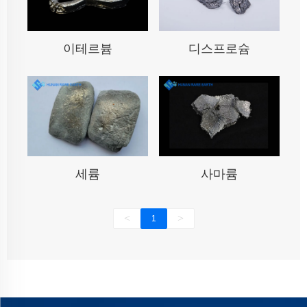
이테르븀
디스프로슘
세륨
사마륨
<
>
1